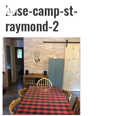
base-camp-st-
raymond-2