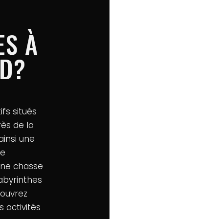
ES À
ND?
fs situés
ès de la
ainsi une
de
une chasse
abyrinthes
couvrez
 activités